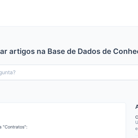
ar artigos na Base de Dados de Conh
C
U
a "Contratos":
e