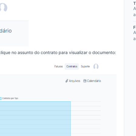
T
A
a
F
A
a
lique no assunto do contrato para visualizar o documento: