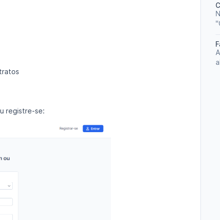
C
N
"
F
A
a
tratos
u registre-se: